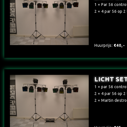
1 × Par 56 control
2 × 4 par 56 op 2
Huurprijs:
€40,-
LICHT SET
1 × par 56 control
2 × 4 par 56 op 2
2 × Martin destr