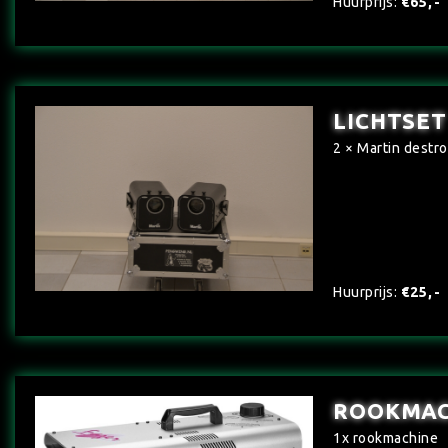
Huurprijs:
€65,-
LICHTSET
2 × Martin destr
Huurprijs:
€25,-
ROOKMAC
1x rookmachine